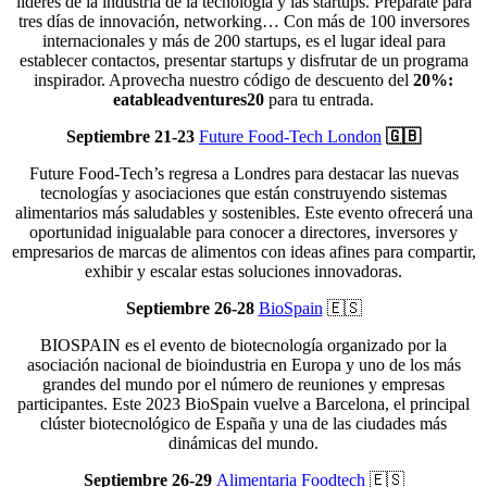
líderes de la industria de la tecnología y las startups. Prepárate para
tres días de innovación, networking… Con más de 100 inversores
internacionales y más de 200 startups, es el lugar ideal para
establecer contactos, presentar startups y disfrutar de un programa
inspirador. Aprovecha nuestro código de descuento del
20%:
eatableadventures20
para tu entrada.
Septiembre 21-23
Future Food-Tech London
🇬🇧
Future Food-Tech’s regresa a Londres para destacar las nuevas
tecnologías y asociaciones que están construyendo sistemas
alimentarios más saludables y sostenibles. Este evento ofrecerá una
oportunidad inigualable para conocer a directores, inversores y
empresarios de marcas de alimentos con ideas afines para compartir,
exhibir y escalar estas soluciones innovadoras.
Septiembre 26-28
BioSpain
🇪🇸
BIOSPAIN es el evento de biotecnología organizado por la
asociación nacional de bioindustria en Europa y uno de los más
grandes del mundo por el número de reuniones y empresas
participantes. Este 2023 BioSpain vuelve a Barcelona, ​​el principal
clúster biotecnológico de España y una de las ciudades más
dinámicas del mundo.
Septiembre 26-29
Alimentaria Foodtech
🇪🇸